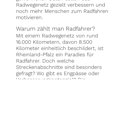
Radwegenetz gezielt verbessern und
noch mehr Menschen zum Radfahren
motivieren.
Warum zählt man Radfahrer?
Mit einem Radwegenetz von rund
16.000 Kilometern, davon 8.500
Kilometer einheitlich beschildert, ist
Rheinland-Pfalz ein Paradies für
Radfahrer. Doch welche
Streckenabschnitte sind besonders
gefragt? Wo gibt es Engpässe oder
Verbesserungspotenzial? Die
Radverkehrszählung liefert die
Antworten und schafft damit
Argumentationsgrundlagen für den
Mitteleinsatz. Anonymisierte Daten zu
Nutzungshäufigkeit und Tageszeiten
helfen, Nutzergruppen und
Verkehrszwecke zu identifizieren und